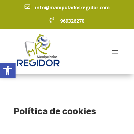

info@manipuladosregidor.com

969326270
Abrir barra de herramientas
Política de cookies