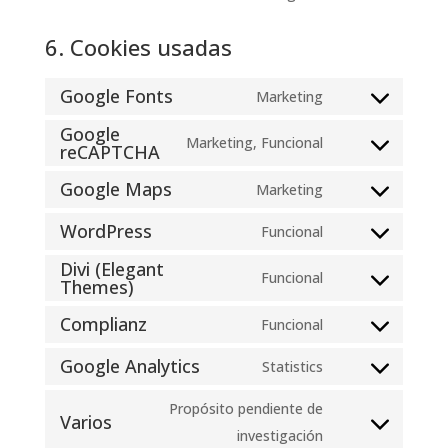
6. Cookies usadas
Google Fonts
Marketing
Consent
Google
to
Marketing, Funcional
reCAPTCHA
Consent
service
to
Google Maps
Marketing
google-
Consent
service
fonts
WordPress
to
Funcional
google-
Consent
service
recaptcha
Divi (Elegant
to
Funcional
google-
Themes)
Consent
service
maps
to
Complianz
Funcional
wordpress
Consent
service
Google Analytics
to
Statistics
divi-
Consent
service
(elegant-
to
Propósito pendiente de
complianz
Varios
themes)
service
Consent
investigación